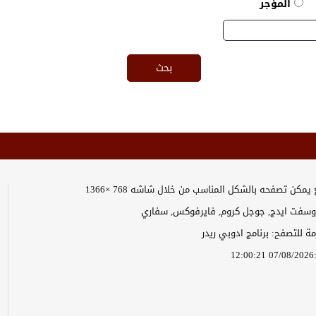
المؤجر
يمكن تصفحه بالشكل المناسب من خلال شاشه 768 ×1366
وسفت ايدج, جوجل كروم, فايرفوكس, سفاري
زمة للتصفح: برنامج ادوبي ريدر
1