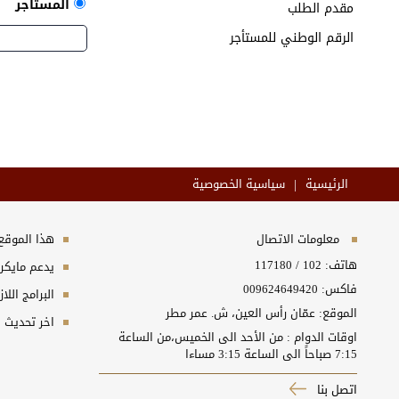
المستأجر
مقدم الطلب
الرقم الوطني للمستأجر
|
الرئيسية
سياسية الخصوصية
معلومات الاتصال
هذا الموقع 
هاتف:
102
/
117180
يدعم مايكر
فاكس: 009624649420
البرامج اللا
الموقع: عمّان رأس العين، ش. عمر مطر
اخر تحديث :07/08/2026 2:00:21
اوقات الدوام : من الأحد الى الخميس،من الساعة
7:15 صباحاً الى الساعة 3:15 مساءا
اتصل بنا