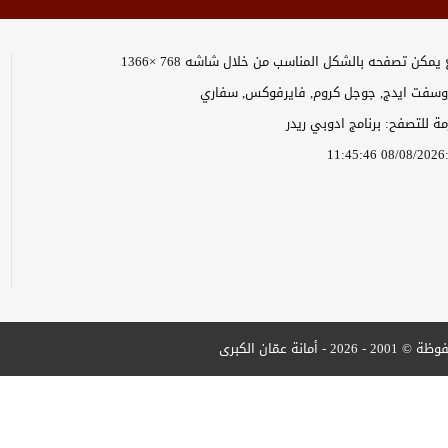
يمكن تصفحه بالشكل المناسب من خلال شاشه 768 ×1366
وسفت ايدج, جوجل كروم, فايرفوكس, سفاري
زمة للتصفح: برنامج ادوبي ريدر
1
أمانة عمّان الكبرى