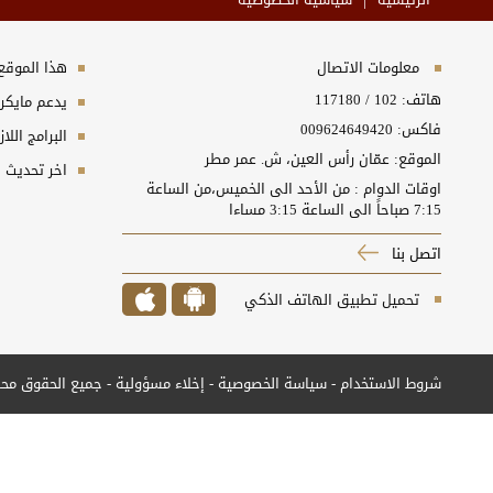
|
معلومات الاتصال
هذا الموقع 
هاتف:
102
/
117180
يدعم مايكر
فاكس: 009624649420
البرامج اللا
الموقع: عمّان رأس العين، ش. عمر مطر
اخر تحديث :08/08/2026 1:45:46
اوقات الدوام : من الأحد الى الخميس،من الساعة
7:15 صباحاً الى الساعة 3:15 مساءا
اتصل بنا
تحميل تطبيق الهاتف الذكي
شروط الاستخدام
-
سياسة الخصوصية
-
إخلاء مسؤولية -
جميع الحقوق محفوظة © 2001 - 2026 - 